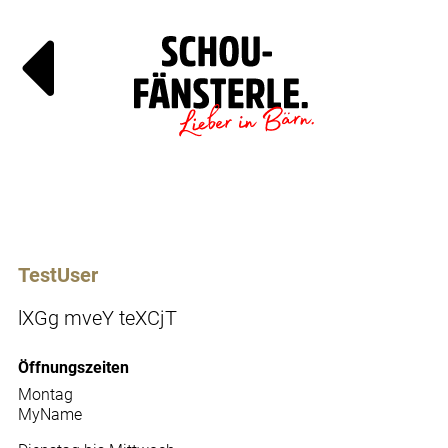
Läde
Specials
TestUser
lXGg mveY teXCjT
Öffnungszeiten
Montag
MyName