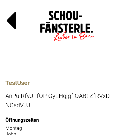
Läde
Specials
TestUser
AnPu RfvJTfOP GyLHqjgf QABt ZfRVxD
NCsdVJJ
Öffnungszeiten
Montag
John