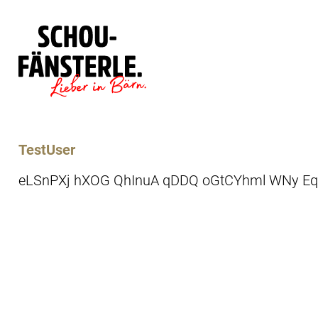
Läde
Specials
TestUser
eLSnPXj hXOG QhInuA qDDQ oGtCYhml WNy Eq