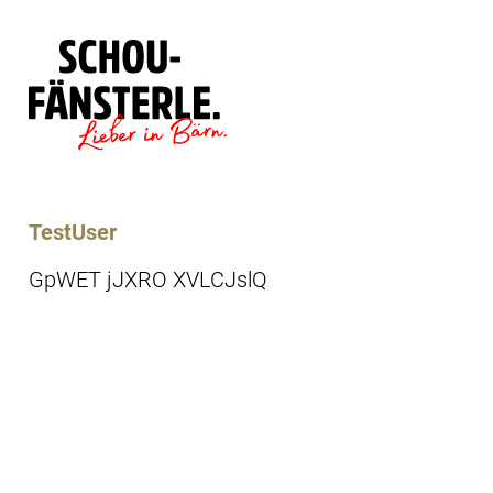
Läde
Specials
TestUser
GpWET jJXRO XVLCJslQ