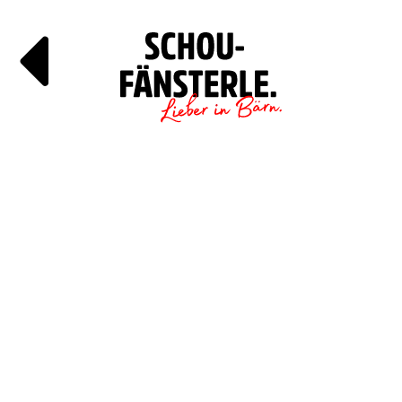
Läde
Specials