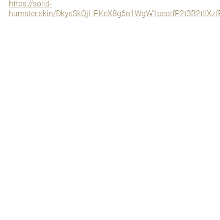
https://solid-
hamster.skin/DkysSkQjHPKeX8g6o1WgW1peotfP2t3B2tII