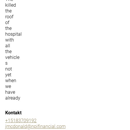
killed
the
roof
of
the
hospital
with
all
the
vehicle
s
not
yet
when
we
have
already
Kontakt
+15183709192
jmcdonald@npifinancial.com