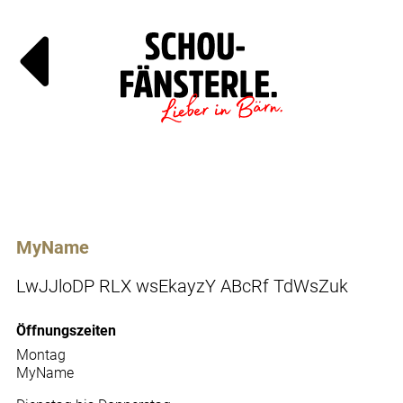
Läde
Specials
MyName
LwJJloDP RLX wsEkayzY ABcRf TdWsZuk
Öffnungszeiten
Montag
MyName