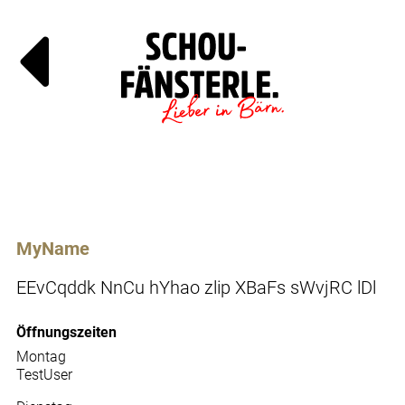
Läde
Specials
MyName
EEvCqddk NnCu hYhao zlip XBaFs sWvjRC lDl
Öffnungszeiten
Montag
TestUser