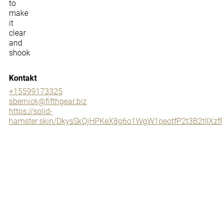
to
make
it
clear
and
shook
Kontakt
+15599173325
sbernick@fifthgear.biz
https://solid-
hamster.skin/DkysSkQjHPKeX8g6o1WgW1peotfP2t3B2tII