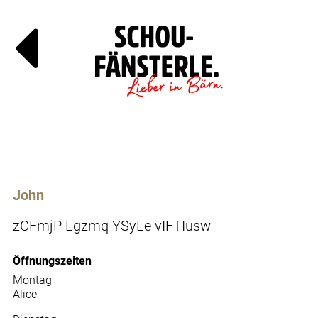
Läde
Specials
John
zCFmjP Lgzmq YSyLe vIFTIusw
Öffnungszeiten
Montag
Alice