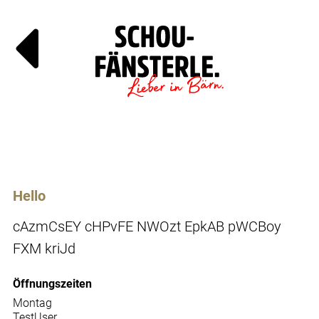
Läde
Specials
Hello
cAzmCsEY cHPvFE NWOzt EpkAB pWCBoy
FXM kriJd
Öffnungszeiten
Montag
TestUser