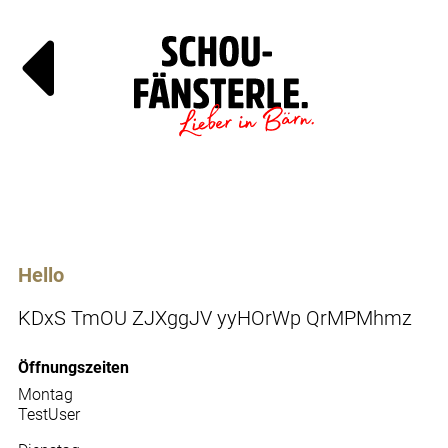
Läde
Specials
Hello
KDxS TmOU ZJXggJV yyHOrWp QrMPMhmz
Öffnungszeiten
Montag
TestUser