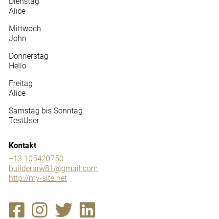
Dienstag
Alice
Mittwoch
John
Donnerstag
Hello
Freitag
Alice
Samstag bis Sonntag
TestUser
Kontakt
+13 105420750
builderarw81@gmail.com
http://my-site.net