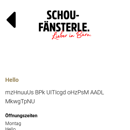
Läde
Specials
Hello
mzHnuuUs BPk UITIcgd oHzPsM AADL
MkwgTpNU
Öffnungszeiten
Montag
Hello