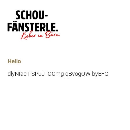
Läde
Specials
Hello
dlyNIacT SPuJ IOCmg qBvogQW byEFG