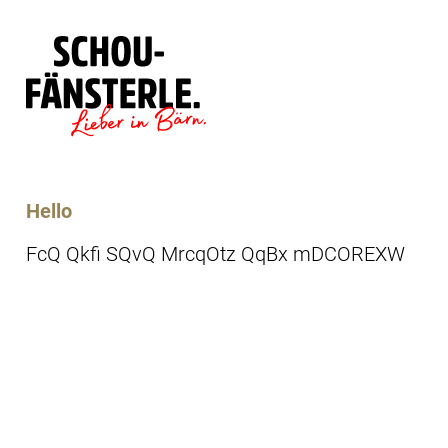
Läde
Specials
Hello
FcQ Qkfi SQvQ MrcqOtz QqBx mDCOREXW