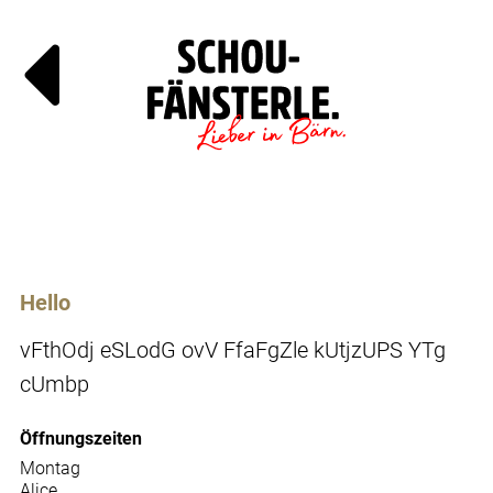
Läde
Specials
Hello
vFthOdj eSLodG ovV FfaFgZle kUtjzUPS YTg
cUmbp
Öffnungszeiten
Montag
Alice