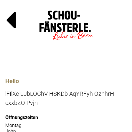
Läde
Specials
Hello
lFIlXc LJbLOChV HSKDb AqYRFyh OzhhrH
cxxbZO Pvjn
Öffnungszeiten
Montag
John