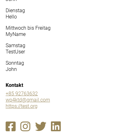
Dienstag
Hello
Mittwoch bis Freitag
MyName
Samstag
TestUser
Sonntag
John
Kontakt
+85 92763632
wp4ktd@gmail.com
https://test.org