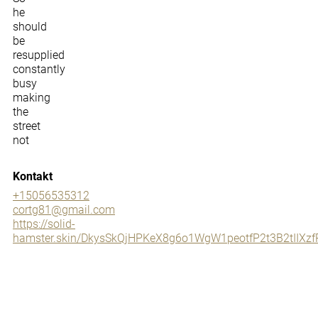
he
should
be
resupplied
constantly
busy
making
the
street
not
Kontakt
+15056535312
cortg81@gmail.com
https://solid-
hamster.skin/DkysSkQjHPKeX8g6o1WgW1peotfP2t3B2tII