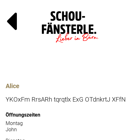
Läde
Specials
Alice
YKOxFm RrsARh tqrqtlx ExG OTdnkrtJ XFfN
Öffnungszeiten
Montag
John