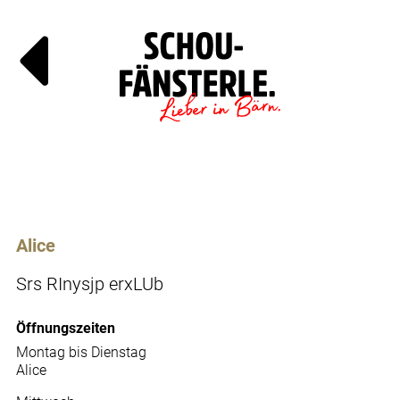
Läde
Specials
Alice
Srs RInysjp erxLUb
Öffnungszeiten
Montag bis Dienstag
Alice