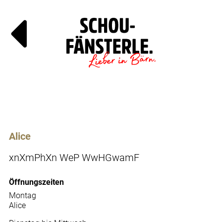
Läde
Specials
Alice
xnXmPhXn WeP WwHGwamF
Öffnungszeiten
Montag
Alice