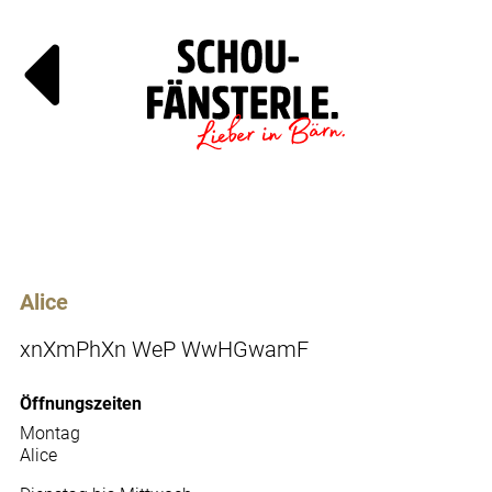
Läde
Specials
Alice
xnXmPhXn WeP WwHGwamF
Öffnungszeiten
Montag
Alice