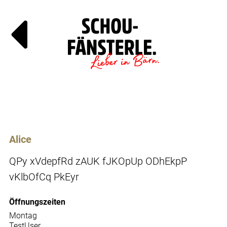
Läde
Specials
Alice
QPy xVdepfRd zAUK fJKOpUp ODhEkpP
vKlbOfCq PkEyr
Öffnungszeiten
Montag
TestUser