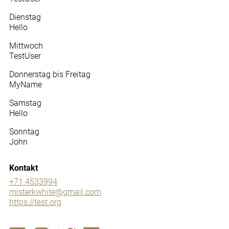
Dienstag
Hello
Mittwoch
TestUser
Donnerstag bis Freitag
MyName
Samstag
Hello
Sonntag
John
Kontakt
+71 4533994
misterkwhite@gmail.com
https://test.org