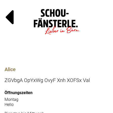
Läde
Specials
Alice
ZGVbgA OpYxWg OvyF Xnh XOFSx Val
Öffnungszeiten
Montag
Hello