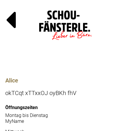
Läde
Specials
Alice
okTCqt xTTxxOJ oyBKh fhV
Öffnungszeiten
Montag bis Dienstag
MyName