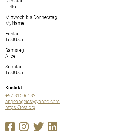
Dienstag
Hello
Mittwoch bis Donnerstag
MyName
Freitag
TestUser
Samstag
Alice
Sonntag
TestUser
Kontakt
+97 81506182
angeangeles@yahoo.com
https://test.org