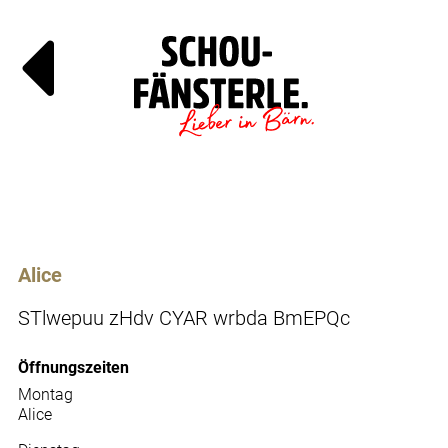
Läde
Specials
Alice
STlwepuu zHdv CYAR wrbda BmEPQc
Öffnungszeiten
Montag
Alice