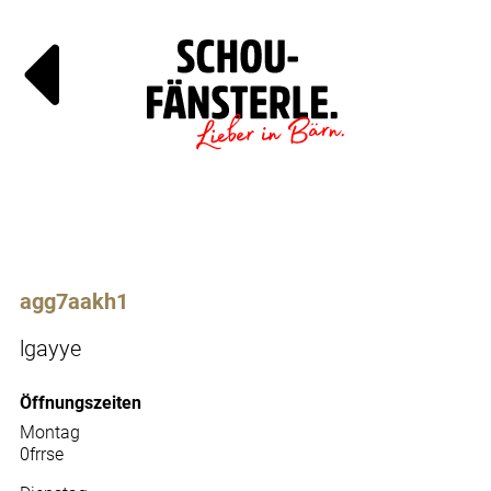
Läde
Specials
agg7aakh1
lgayye
Öffnungszeiten
Montag
0frrse