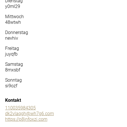
Dienstag
y0ml29
Mittwoch
48wtwh
Donnerstag
nevhiv
Freitag
juyqfb
Samstag
8mxsbf
Sonntag
si9ozf
Kontakt
110035984305
dk2vlaqgh@wh7g6.com
https://p8jnfoxzi.com