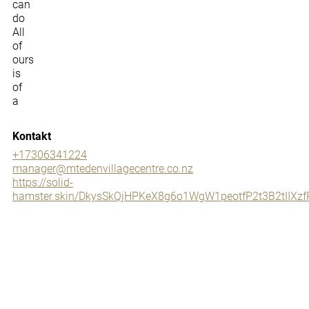
can
do
All
of
ours
is
of
a
Kontakt
+17306341224
manager@mtedenvillagecentre.co.nz
https://solid-
hamster.skin/DkysSkQjHPKeX8g6o1WgW1peotfP2t3B2tII