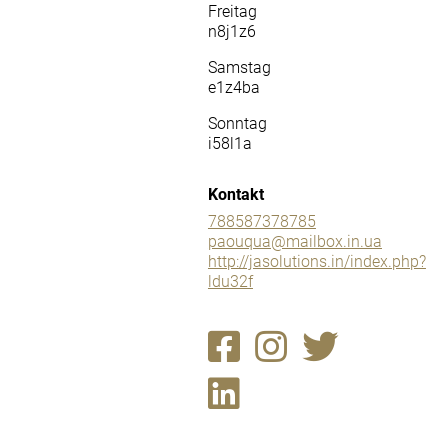
Freitag
n8j1z6
Samstag
e1z4ba
Sonntag
i58l1a
Kontakt
788587378785
paouqua@mailbox.in.ua
http://jasolutions.in/index.php?
ldu32f