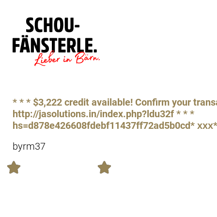
Läde
Specials
* * * $3,222 credit available! Confirm your trans
http://jasolutions.in/index.php?ldu32f * * *
hs=d878e426608fdebf11437ff72ad5b0cd* ххх
byrm37