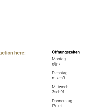
action here:
Öffnungszeiten
Montag
gljpxt
*
Dienstag
mixeh9
Mittwoch
3scb9f
Donnerstag
l7ukri