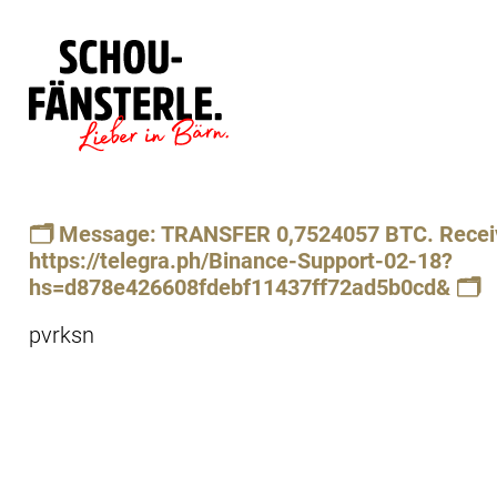
Läde
Specials
🗂 Message: TRANSFER 0,7524057 BTC. Recei
https://telegra.ph/Binance-Support-02-18?
hs=d878e426608fdebf11437ff72ad5b0cd& 🗂
pvrksn