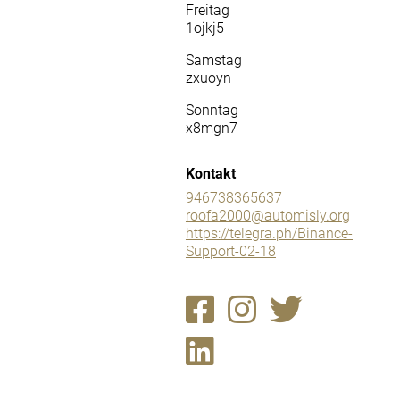
Freitag
1ojkj5
Samstag
zxuoyn
Sonntag
x8mgn7
Kontakt
946738365637
roofa2000@automisly.org
https://telegra.ph/Binance-
Support-02-18