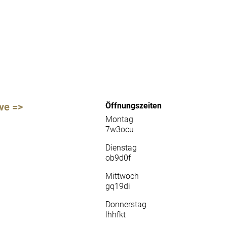
ve =>
Öffnungszeiten
Montag
7w3ocu
Dienstag
ob9d0f
Mittwoch
gq19di
Donnerstag
lhhfkt