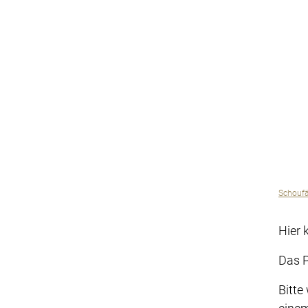
Schoufän
Hier 
Das P
Bitte